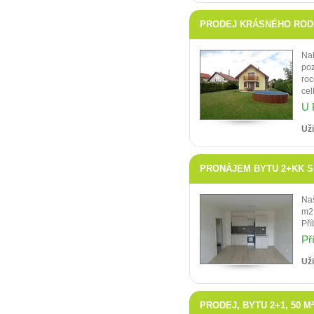
PRODEJ KRÁSNÉHO RODIN
Nab
poz
roc
cel
U 
Uži
PRONÁJEM BYTU 2+KK S B
Naš
m2.
Pří
Př
Uži
PRODEJ, BYTU 2+1, 50 M² 