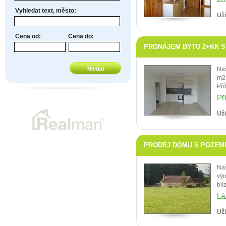
Vyhledat text, město:
Uži
Cena od:
Cena do:
PRONÁJEM BYTU 2+KK S B
Naš
m2.
Pří
Př
Uži
PRODEJ DOMU S POZEMKY 
Naš
vým
blí
Lá
Uži