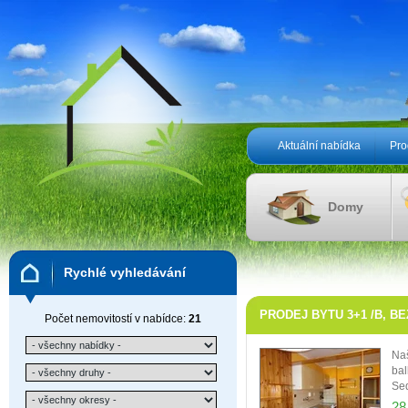
Aktuální nabídka
Pro
Domy
Rychlé vyhledávání
PRODEJ BYTU 3+1 /B, BE
Počet nemovitostí v nabídce:
21
Naš
bal
Sed
28