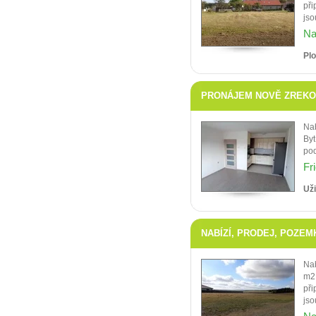
při
jso
Na
Pl
PRONÁJEM NOVĚ ZREKON
Nab
Byt
pod
Fr
Uži
NABÍZÍ, PRODEJ, POZEMK
Nab
m2 
při
jso