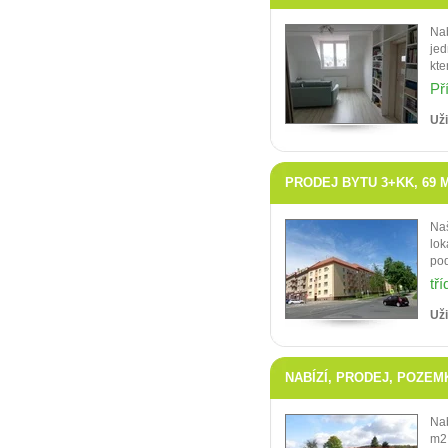
Nab
jed
kte
Př
Uži
PRODEJ BYTU 3+KK, 69 M2
Naš
lok
pod
tř
Uži
NABÍZÍ, PRODEJ, POZEMK
Nab
m2 