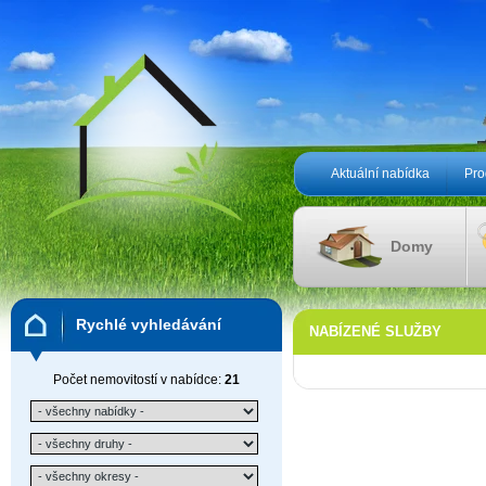
Aktuální nabídka
Pro
Domy
Rychlé vyhledávání
NABÍZENÉ SLUŽBY
Počet nemovitostí v nabídce:
21