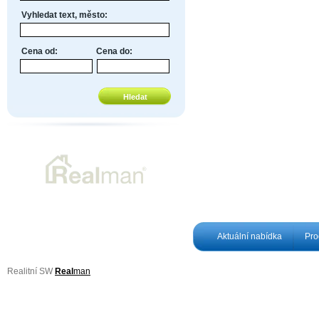
Vyhledat text, město:
Cena od:
Cena do:
Aktuální nabídka
Pro
Realitní SW
Real
man