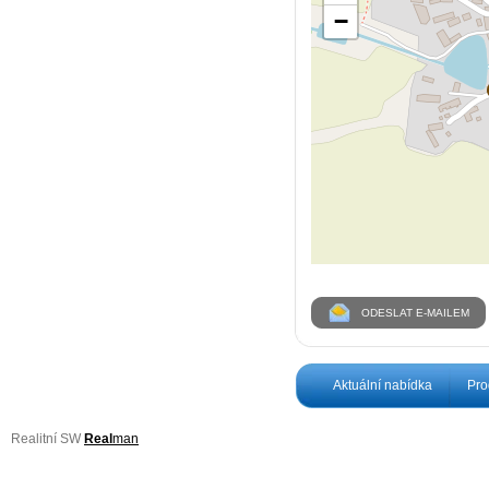
−
ODESLAT E-MAILEM
Aktuální nabídka
Pro
Realitní SW
Real
man