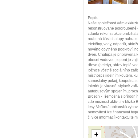
Popis
Naše společnost Vám exkluziv
rekonstruované poloroubené c
zdařilá rekonstrukce probíhal
roubená část chalupy nahraze
elektřiny, vody, odpadů, oblož
nového obytného podkroví, nov
dveří. Chalupa je připravena 
obecní vodovod, topení je zaj
dřevo (pelety), ohřev teplé vo
ložnice včetně sociálního zaří
místnost s jídelním koutem, k
samostatný pokoj, koupelna s
interiér je vkusně, stylově za
autobusovým spojením, procház
Brdech - Třemošná s přírodní
zde možnost aktivit i v blízké 
lesy. Veškerá občanská vybave
nemovitost lze financovat hy
či více informací kontaktujte m
+