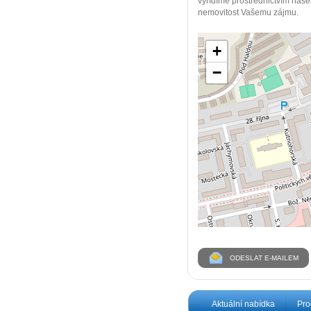
vyřídíme prostřednictvím našeh
nemovitost Vašemu zájmu.
+
−
ODESLAT E-MAILEM
Aktuální nabídka
Pro