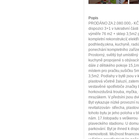
Popis
PRODÁNO ZA 2.080.000,- KČ. C
dispozici 3+1 v lukrativní části
výměře 76 m2 + sklep 3,5m2 pr
kompletní rekonstrukcí( elektř
podhledy,okna, kuchyně, radiát
ponechání kompletního zaříze
Prostorný, světlý byt umístěn
kuchyně propojené s obývací
dále z dětského pokoje 15,1m
místem pro pračku,sušičku 5
3,5m2. Podlahy v bytě jsou v 
plastová včetně žaluzií, zatem
vestavěné spotřebiče značky E
horkovzdušná trouba, myčka, m
mrazákem. V předsíni jsou dvě
Byt vykazuje nízké provozní n
revitalizován- střecha, plast
tohoto bytu je jeho poloha v b
nám. 17.listopadu s veškerou 
plaveckého stadionu. U domu 
parkování. Byt je ihned k dispo
nemovitosti. Možnost financo