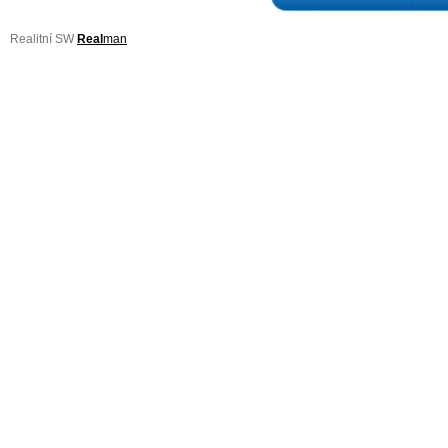
Realitní SW
Real
man