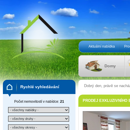
Aktuální nabídka
Pro
Domy
Dobrý den, právě se nachá
Rychlé vyhledávání
VII - 2.080.000,- Kč
PRODEJ EXKLUZIVNÍHO BYT
Počet nemovitostí v nabídce:
21