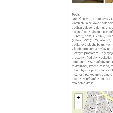
Popis
Nabízíme Vám prodej bytu v lu
vlastnictví o celkové podlah
podlaží bytového domu. Dispoz
a skládá se z následujících mí
12,6m2), pokoj (12,9m2), kuc
(2,8m2), WC (1m2), sklep (2,
podlahové plochy bytu). Kuc
včetně digestoře a myčky nádo
úložným prostorem. Celý byt j
prostorný. Podlahy v pokojích 
koupelna a WC mají původní 
revitalizací( střecha, fasáda
tohoto bytu je jeho poloha v b
možností parkování u domu či
dispozi. V případě zájmu o pro
této nemovitosti.
+
−