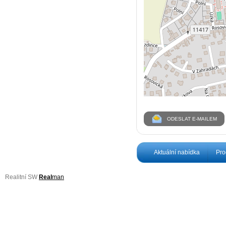
ODESLAT E-MAILEM
Aktuální nabídka
Pro
Realitní SW
Real
man