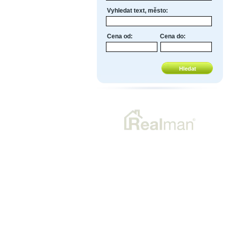
Vyhledat text, město:
Cena od:
Cena do: