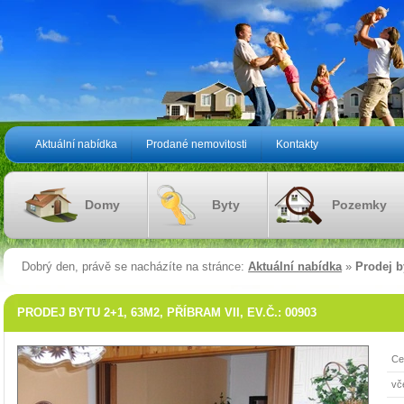
Aktuální nabídka
Prodané nemovitosti
Kontakty
Domy
Byty
Pozemky
Dobrý den, právě se nacházíte na stránce:
Aktuální nabídka
»
Prodej b
PRODEJ BYTU 2+1, 63M2, PŘÍBRAM VII, EV.Č.: 00903
Ce
vč