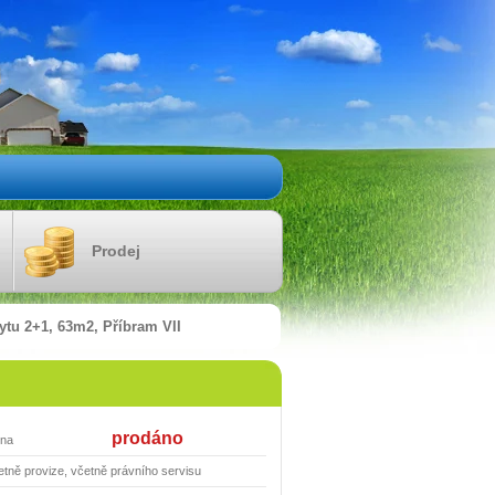
Prodej
ytu 2+1, 63m2, Příbram VII
prodáno
na
etně provize, včetně právního servisu