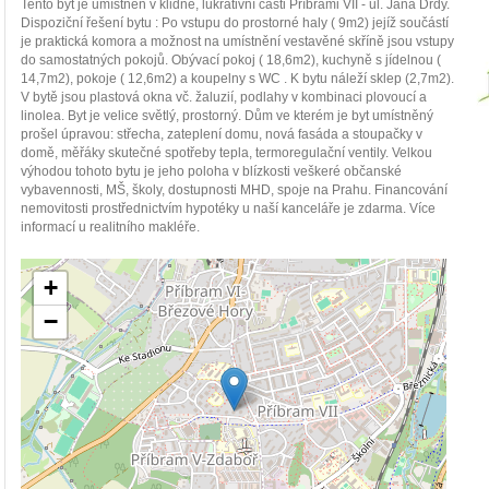
Tento byt je umístněn v klidné, lukrativní části Příbrami VII - ul. Jana Drdy.
Dispoziční řešení bytu : Po vstupu do prostorné haly ( 9m2) jejíž součástí
je praktická komora a možnost na umístnění vestavěné skříně jsou vstupy
do samostatných pokojů. Obývací pokoj ( 18,6m2), kuchyně s jídelnou (
14,7m2), pokoje ( 12,6m2) a koupelny s WC . K bytu náleží sklep (2,7m2).
V bytě jsou plastová okna vč. žaluzií, podlahy v kombinaci plovoucí a
linolea. Byt je velice světlý, prostorný. Dům ve kterém je byt umístněný
prošel úpravou: střecha, zateplení domu, nová fasáda a stoupačky v
domě, měřáky skutečné spotřeby tepla, termoregulační ventily. Velkou
výhodou tohoto bytu je jeho poloha v blízkosti veškeré občanské
vybavennosti, MŠ, školy, dostupnosti MHD, spoje na Prahu. Financování
nemovitosti prostřednictvím hypotéky u naší kanceláře je zdarma. Více
informací u realitního makléře.
+
−