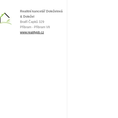
Realitní kancelář Doleželová
& Doležel
Bratří Čapků 329
Příbram - Příbram VII
www.realitypb.cz