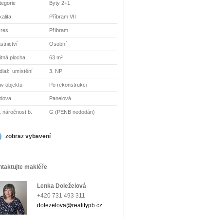
tegorie
Byty 2+1
alita
Příbram VII
res
Příbram
stnictví
Osobní
itná plocha
63 m²
dlaží umístění
3. NP
av objektu
Po rekonstrukci
dova
Panelová
. náročnost b.
G (PENB nedodán)
zobraz vybavení
taktujte makléře
Lenka Doleželová
+420 731 493 311
dolezelova@realitypb.cz