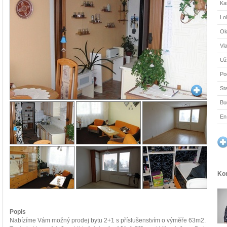
Ka
Lok
Ok
Vla
Už
Po
St
Bu
En
Kon
Popis
Nabízíme Vám možný prodej bytu 2+1 s příslušenstvím o výměře 63m2.