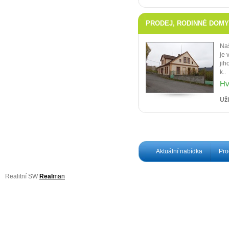
PRODEJ, RODINNÉ DOMY, 
Naš
je 
jih
k..
Hv
Uži
Aktuální nabídka
Pro
Realitní SW
Real
man