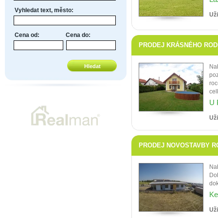
Vyhledat text, město:
Uži
Cena od:
Cena do:
PRODEJ KRÁSNÉHO RODIN
Nab
poz
roc
cel
U 
Uži
PRODEJ NOVOSTAVBY ROD
Nab
Dob
dok
Ke
Uži