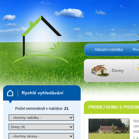
Aktuální nabídka
Pro
Domy
Rychlé vyhledávání
PRODEJ DOMU S POZEMKY 
Počet nemovitostí v nabídce:
21
Naš
vým
blí
Lá