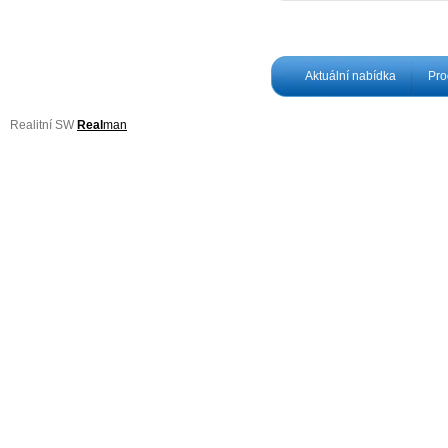
Aktuální nabídka
Pro
Realitní SW
Real
man