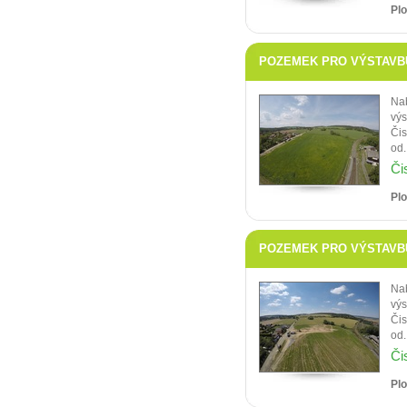
Pl
POZEMEK PRO VÝSTAVBU 
Na
výs
Čis
od.
Či
Pl
POZEMEK PRO VÝSTAVBU 
Na
výs
Čis
od.
Či
Pl