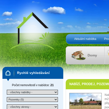
Aktuální nabídka
Pro
Domy
Rychlé vyhledávání
NABÍZÍ, PRODEJ, POZEMK
Počet nemovitostí v nabídce:
21
Nab
m2 
při
jso