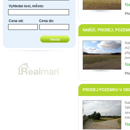
Na
Vyhledat text, město:
Pl
Cena od:
Cena do:
NABÍZÍ, PRODEJ, POZEMK
Nab
m2 
při
jso
Na
Pl
PRODEJ POZEMKU V OBCI
Na
Stř
sev
loka
Na